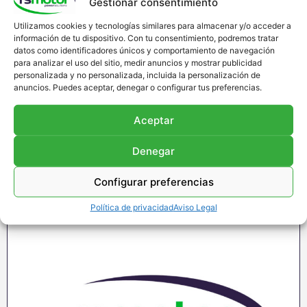
Gestionar consentimiento
Manta Aislante MWM RS-12409504
Utilizamos cookies y tecnologías similares para almacenar y/o acceder a
Estera aislante MWM RS-12409504
información de tu dispositivo. Con tu consentimiento, podremos tratar
Apropiado para motores MWM y modelos varios
datos como identificadores únicos y comportamiento de navegación
para analizar el uso del sitio, medir anuncios y mostrar publicidad
Referencia MWM: 1240-9504 , 1240 9504 ,
personalizada y no personalizada, incluida la personalización de
12409504
anuncios. Puedes aceptar, denegar o configurar tus preferencias.
Original / OEM
Aceptar
Solicitar presupuesto
Denegar
Configurar preferencias
Política de privacidad
Aviso Legal