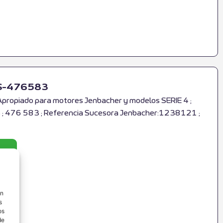
RS-476583
Apropiado para motores Jenbacher y modelos SERIE 4 ;
; 476 583 ; Referencia Sucesora Jenbacher:1238121 ;
ón
s
os
de