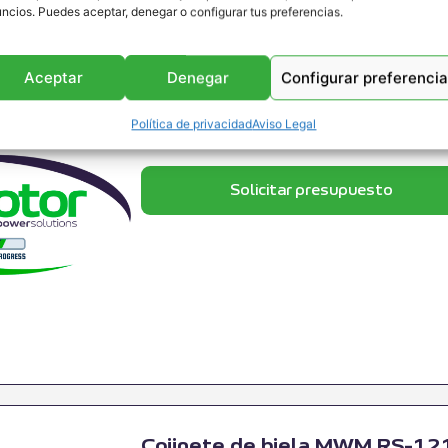
ncios. Puedes aceptar, denegar o configurar tus preferencias.
Aceptar
Denegar
Configurar preferenci
Cojinete de biela Jenbacher
Cojinete de biela Jenbacher RS-1233981 ;
Política de privacidad
Aviso Legal
SERIE3 ; Referencia Jenbacher:1233981
Solicitar presupuesto
Cojinete de biela MWM RS-1