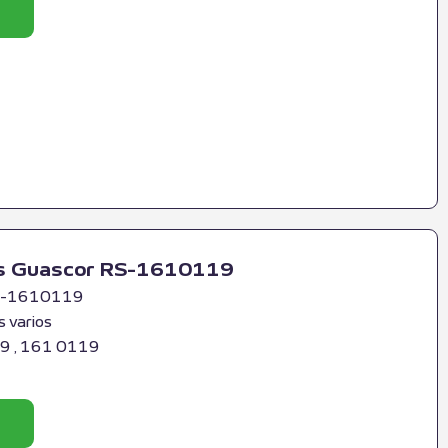
as Guascor RS-1610119
 RS-1610119
 varios
9 , 161 0119