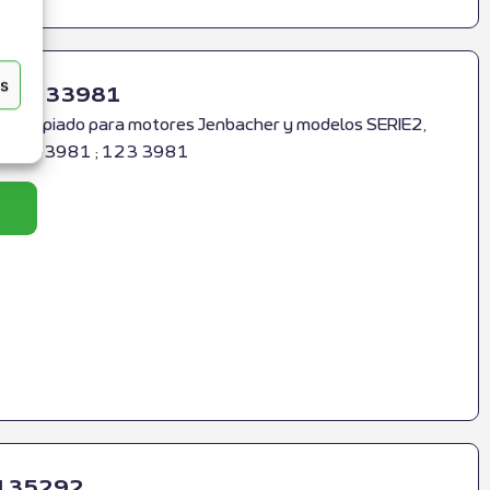
as
 RS-1233981
 Apropiado para motores Jenbacher y modelos SERIE2,
 ; 123-3981 ; 123 3981
2135292