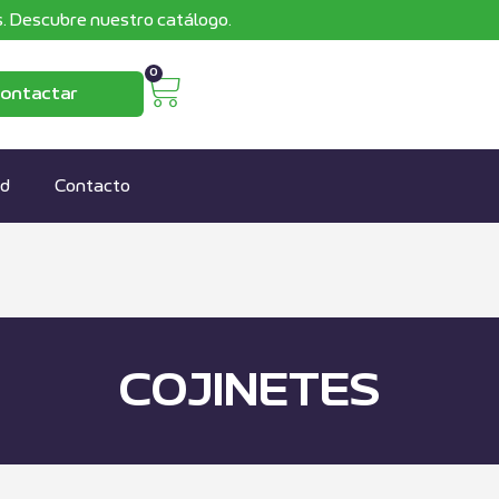
. Descubre nuestro catálogo.
0
ontactar
ad
Contacto
COJINETES