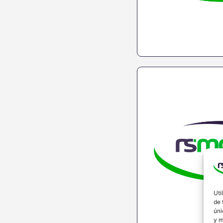
Uti
de 
úni
y m