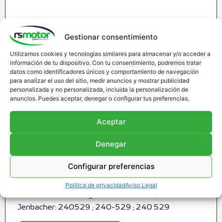
Gestionar consentimiento
Utilizamos cookies y tecnologías similares para almacenar y/o acceder a
información de tu dispositivo. Con tu consentimiento, podremos tratar
datos como identificadores únicos y comportamiento de navegación
para analizar el uso del sitio, medir anuncios y mostrar publicidad
personalizada y no personalizada, incluida la personalización de
anuncios. Puedes aceptar, denegar o configurar tus preferencias.
Aceptar
Denegar
Configurar preferencias
Filtro Jenbacher RS-240529
Filtro Jenbacher RS-240529 ; Apropiado para
Política de privacidad
Aviso Legal
motores Jenbacher y modelos SERIE 6 ; Referencia
Jenbacher: 240529 ; 240-529 ; 240 529