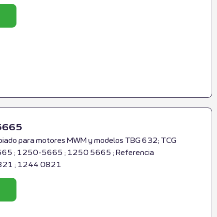
5665
iado para motores MWM y modelos TBG 632; TCG
65 ; 1250-5665 ; 1250 5665 ; Referencia
821 ; 1244 0821