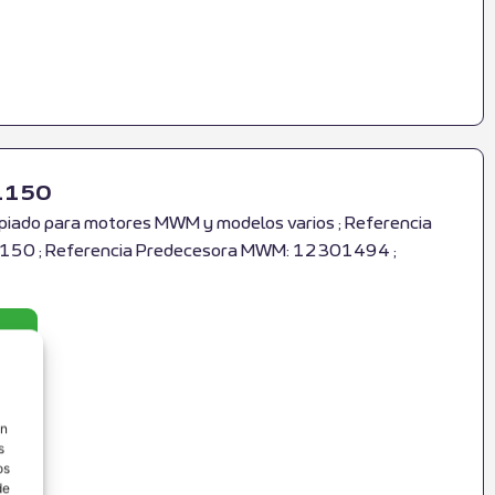
1150
ado para motores MWM y modelos varios ; Referencia
0 ; Referencia Predecesora MWM: 12301494 ;
ón
s
os
de