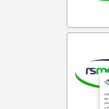
Uti
de 
úni
y m