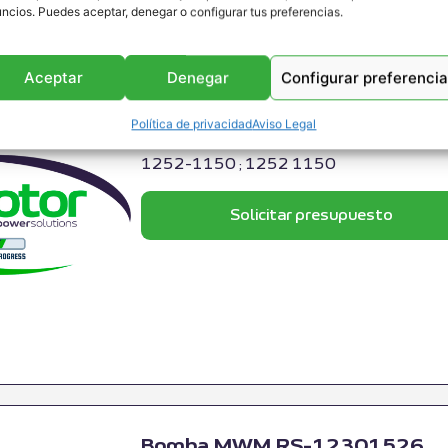
ncios. Puedes aceptar, denegar o configurar tus preferencias.
Aceptar
Denegar
Configurar preferenci
Kit de cebado MWM RS-1230
Kit de Cebado MWM RS-12301494 ; Apropi
Política de privacidad
Aviso Legal
MWM: 12301494 ; 1230-1494 ; 1230 149
1252-1150 ; 1252 1150
Solicitar presupuesto
Bomba MWM RS-12301526