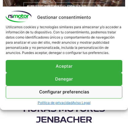
Gestionar consentimiento
Esta vez tenemos el placer de mostraros cómo, de
Utilizamos cookies y tecnologías similares para almacenar y/o acceder a
forma general, solemos llevar a cabo los
información de tu dispositivo. Con tu consentimiento, podremos tratar
mantenimientos 40.000 horas sobre motores
datos como identificadores únicos y comportamiento de navegación
Jenbacher serie 6 de gas natural
. Para este tipo de
para analizar el uso del sitio, medir anuncios y mostrar publicidad
personalizada y no personalizada, incluida la personalización de
mantenimiento preventivo nuestro equipo acude a la
anuncios. Puedes aceptar, denegar o configurar tus preferencias.
planta del cliente. De todos modos, hay algunos
trabajos que «RS Motor» tiene que realizar en sus
Aceptar
instalaciones de Porriño
. Estas labores se resaltan con
el símbolo «*».
Denegar
CHECKLIST
Configurar preferencias
MANTENIMIENTO 40.000
Política de privacidad
Aviso Legal
HORAS MOTORES
JENBACHER