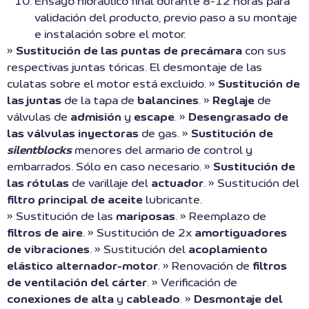
Ensayo hidráulico final durante 8-12 horas para
validación del producto, previo paso a su montaje
e instalación sobre el motor.
»
Sustitución de las puntas de precámara
con sus
respectivas juntas tóricas. El desmontaje de las
culatas sobre el motor está excluido. »
Sustitución de
las juntas
de la tapa de
balancines
. »
Reglaje
de
válvulas de
admisión
y
escape
. »
Desengrasado de
las válvulas inyectoras
de gas. »
Sustitución de
silentblocks
menores del armario de control y
embarrados. Sólo en caso necesario. »
Sustitución de
las rótulas
de varillaje del
actuador
. » Sustitución del
filtro principal de aceite
lubricante.
» Sustitución de las
mariposas
. » Reemplazo de
filtros de aire
. » Sustitución de 2x
amortiguadores
de vibraciones
. » Sustitución del
acoplamiento
elástico alternador-motor
. » Renovación de
filtros
de ventilación del cárter
. » Verificación de
conexiones de alta
y
cableado
. »
Desmontaje del