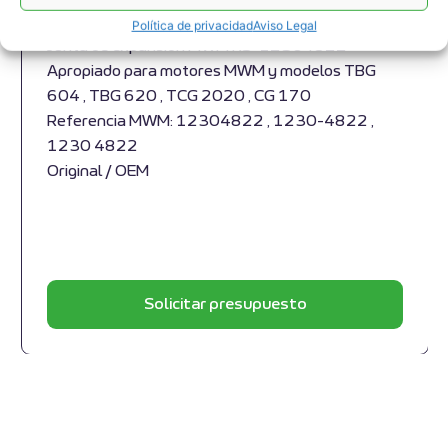
Compensador MWM RS-12304822
Política de privacidad
Aviso Legal
Junta de expansión MWM RS-12304822
Apropiado para motores MWM y modelos TBG
604 , TBG 620 , TCG 2020 , CG 170
Referencia MWM: 12304822 , 1230-4822 ,
1230 4822
Original / OEM
Solicitar presupuesto