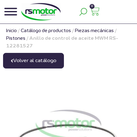
0
Inicio
/
Catálogo de productos
/
Piezas mecánicas
/
Pistones
/
Anillo de control de aceite MWM RS-
12281527
Volver al catálogo