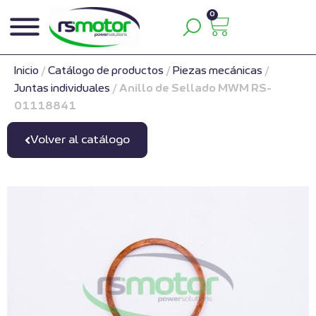
0
Inicio
/
Catálogo de productos
/
Piezas mecánicas
/
Juntas individuales
/
Anillo de Sellado MWM RS-
01118841
Volver al catálogo