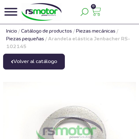
0
Inicio
/
Catálogo de productos
/
Piezas mecánicas
/
Piezas pequeñas
/
Arandela elástica Jenbacher RS-
102145
Volver al catálogo