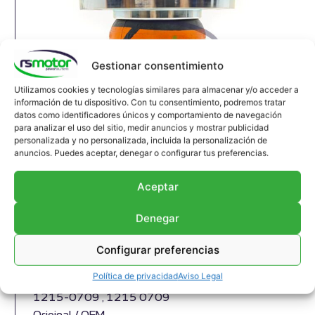
Gestionar consentimiento
Utilizamos cookies y tecnologías similares para almacenar y/o acceder a
información de tu dispositivo. Con tu consentimiento, podremos tratar
datos como identificadores únicos y comportamiento de navegación
para analizar el uso del sitio, medir anuncios y mostrar publicidad
personalizada y no personalizada, incluida la personalización de
Junta de dilatación MWM RS-
anuncios. Puedes aceptar, denegar o configurar tus preferencias.
12150710
Aceptar
Junta de expansión MWM RS-12150710 Culata
Apropiado para motores MWM y modelos TBG
Denegar
604 , TBG 620 , TCG 2020 , CG 170
Referencia MWM: 12150710 , 1215-0710 ,
Configurar preferencias
1215 0710
Política de privacidad
Aviso Legal
Referencia predecesora MWM: 12150709 ,
1215-0709 , 1215 0709