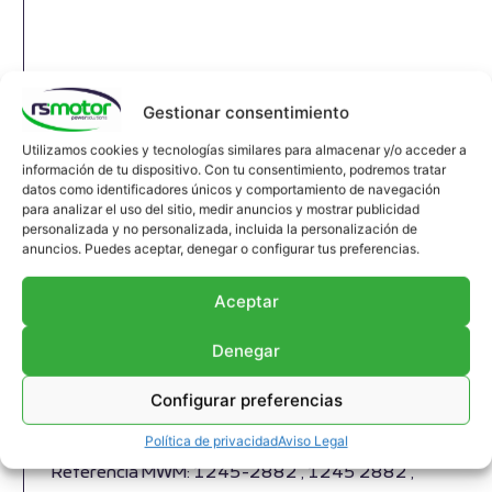
Gestionar consentimiento
Utilizamos cookies y tecnologías similares para almacenar y/o acceder a
información de tu dispositivo. Con tu consentimiento, podremos tratar
datos como identificadores únicos y comportamiento de navegación
para analizar el uso del sitio, medir anuncios y mostrar publicidad
personalizada y no personalizada, incluida la personalización de
anuncios. Puedes aceptar, denegar o configurar tus preferencias.
Aceptar
Denegar
Compensador MWM RS-12452882
Configurar preferencias
Compensador MWM RS-12452882
Política de privacidad
Aviso Legal
Apropiado para motores MWM y modelos varios
Referencia MWM: 1245-2882 , 1245 2882 ,