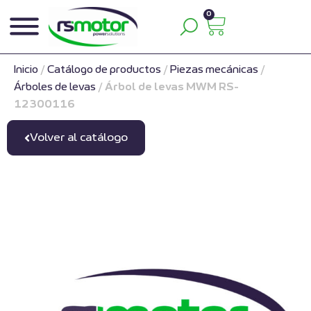
0
Inicio
/
Catálogo de productos
/
Piezas mecánicas
/
Árboles de levas
/
Árbol de levas MWM RS-
12300116
Volver al catálogo