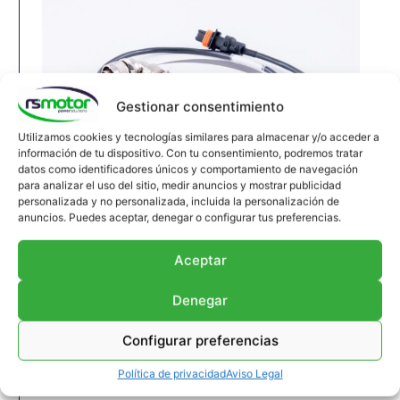
Gestionar consentimiento
Utilizamos cookies y tecnologías similares para almacenar y/o acceder a
información de tu dispositivo. Con tu consentimiento, podremos tratar
datos como identificadores únicos y comportamiento de navegación
para analizar el uso del sitio, medir anuncios y mostrar publicidad
personalizada y no personalizada, incluida la personalización de
Cable MWM RS-12323880
anuncios. Puedes aceptar, denegar o configurar tus preferencias.
Cable MWM RS-12323880
Aceptar
Apropiado para motores MWM y modelos TBG
604 , TBG 620 , TCG 2020 , CG 170
Denegar
Referencia MWM: 12323880 , 1232-3880 ,
1232 3880
Configurar preferencias
Original / OEM
Política de privacidad
Aviso Legal