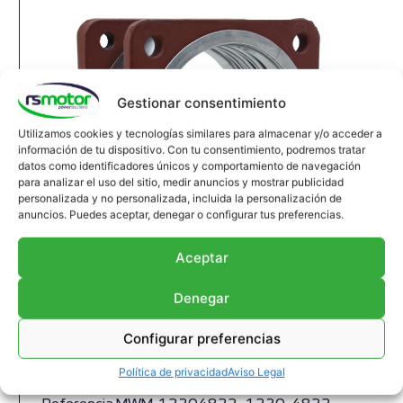
Gestionar consentimiento
Utilizamos cookies y tecnologías similares para almacenar y/o acceder a
información de tu dispositivo. Con tu consentimiento, podremos tratar
datos como identificadores únicos y comportamiento de navegación
para analizar el uso del sitio, medir anuncios y mostrar publicidad
personalizada y no personalizada, incluida la personalización de
anuncios. Puedes aceptar, denegar o configurar tus preferencias.
Aceptar
Denegar
Compensador MWM RS-12304822
Configurar preferencias
Junta de expansión MWM RS-12304822
Apropiado para motores MWM y modelos TBG
Política de privacidad
Aviso Legal
604 , TBG 620 , TCG 2020 , CG 170