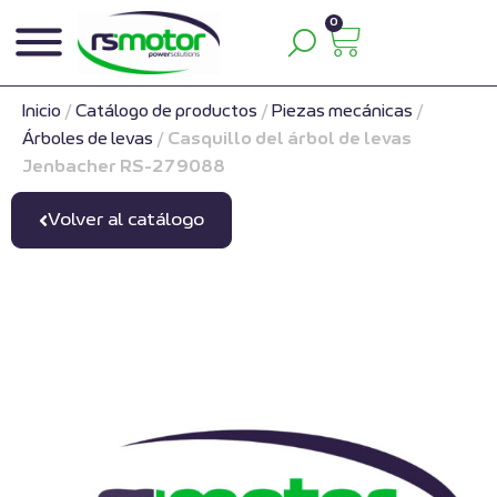
0
Inicio
/
Catálogo de productos
/
Piezas mecánicas
/
Árboles de levas
/
Casquillo del árbol de levas
Jenbacher RS-279088
Volver al catálogo