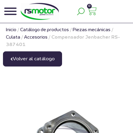
0
Inicio
/
Catálogo de productos
/
Piezas mecánicas
/
Culata
/
Accesorios
/
Compensador Jenbacher RS-
387401
Volver al catálogo