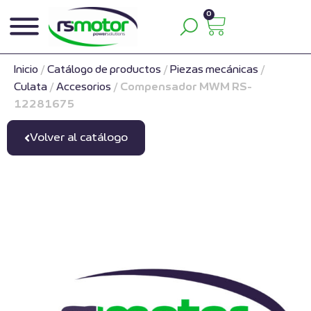
0
Inicio
/
Catálogo de productos
/
Piezas mecánicas
/
Culata
/
Accesorios
/
Compensador MWM RS-
12281675
Volver al catálogo