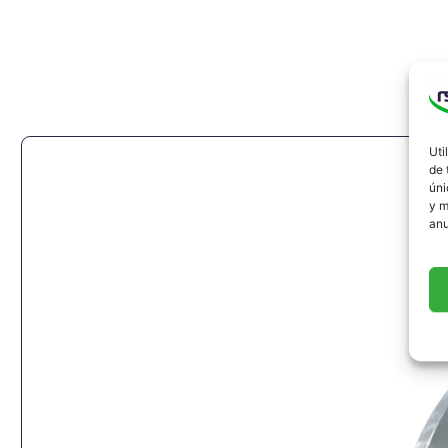
Uti
de 
úni
y m
anu