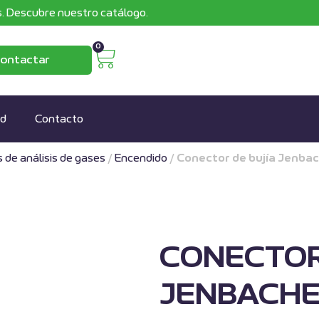
. Descubre nuestro catálogo.
0
ontactar
ad
Contacto
 de análisis de gases
/
Encendido
/
Conector de bujía Jenba
CONECTOR
JENBACHER