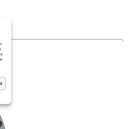
ón
s
os
de
as