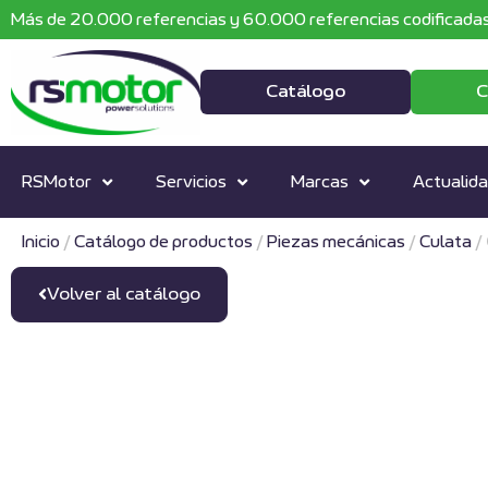
Más de 20.000 referencias y 60.000 referencias codificadas
Catálogo
C
RSMotor
Servicios
Marcas
Actualid
Inicio
/
Catálogo de productos
/
Piezas mecánicas
/
Culata
/
Volver al catálogo