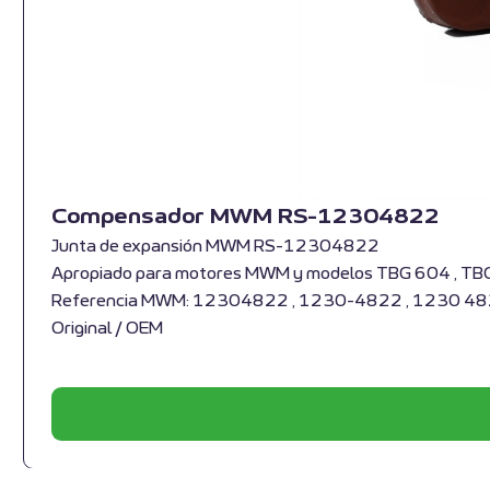
Compensador MWM RS-12304822
Junta de expansión MWM RS-12304822
Apropiado para motores MWM y modelos TBG 604 , TB
Referencia MWM: 12304822 , 1230-4822 , 1230 4
Original / OEM