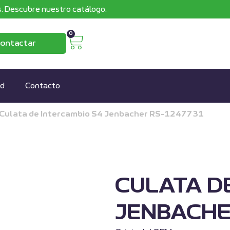
. Descubre nuestro catálogo.
0
ontactar
ad
Contacto
Culata de Intercambio S4 Jenbacher RS-1247731
CULATA D
JENBACHE