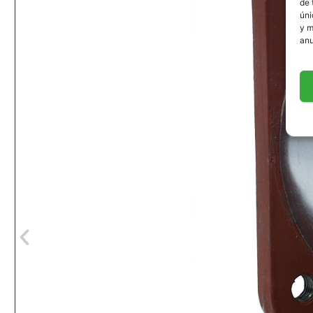
de 
úni
y m
anu