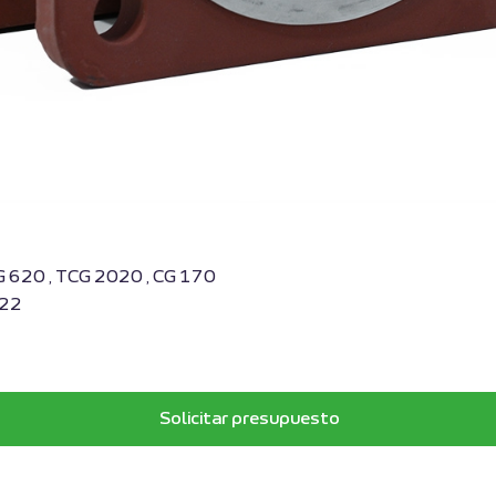
G 620 , TCG 2020 , CG 170
822
Solicitar presupuesto