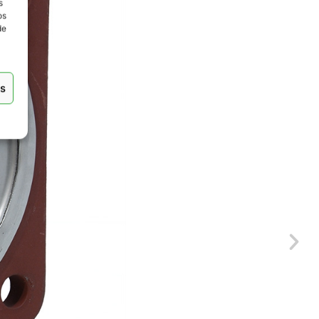
s
os
de
as