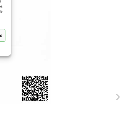
s
os
de
as