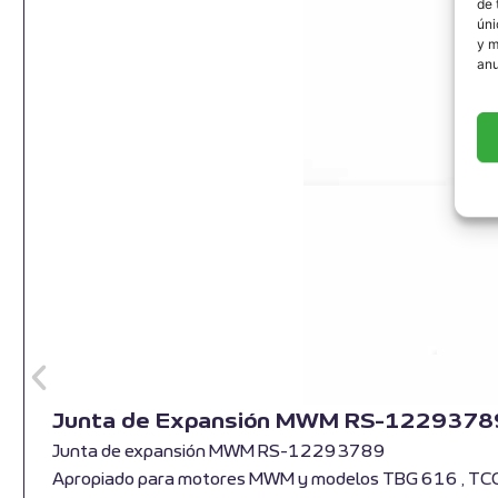
de 
úni
y m
anu
Junta de Expansión MWM RS-1229378
Junta de expansión MWM RS-12293789
Apropiado para motores MWM y modelos TBG 616 , TC