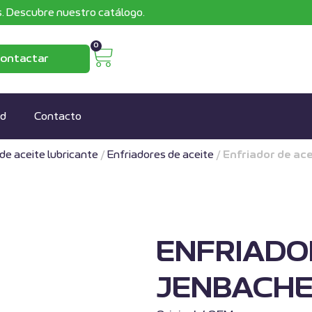
. Descubre nuestro catálogo.
0
ontactar
ad
Contacto
de aceite lubricante
/
Enfriadores de aceite
/
Enfriador de a
ENFRIADO
JENBACHE