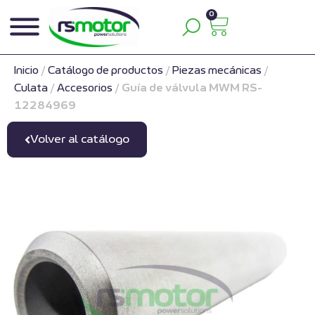
0
Inicio
/
Catálogo de productos
/
Piezas mecánicas
/
Culata
/
Accesorios
/
Guía de válvula MWM RS-
12284969
Volver al catálogo