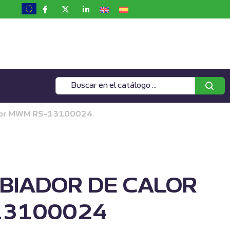
alor MWM RS-13100024
BIADOR DE CALOR
13100024