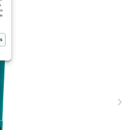
s
os
de
as