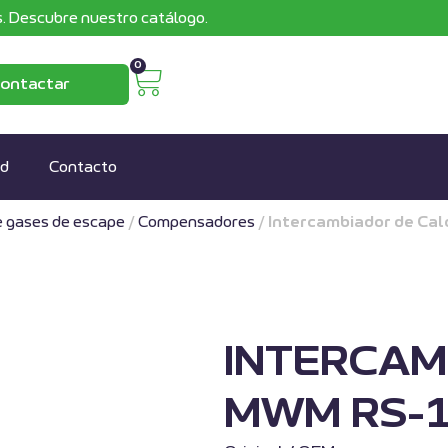
. Descubre nuestro catálogo.
0
ontactar
ad
Contacto
e gases de escape
/
Compensadores
/
Intercambiador de C
INTERCAM
MWM RS-