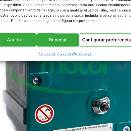
tu dispositivo. Con tu consentimiento, podremos tratar datos como identificadore
cos y comportamiento de navegación para analizar el uso del sitio, medir anunci
ostrar publicidad personalizada y no personalizada, incluida la personalización 
ncios. Puedes aceptar, denegar o configurar tus preferencias.
Aceptar
Denegar
Configurar preferenci
Política de privacidad
Aviso Legal