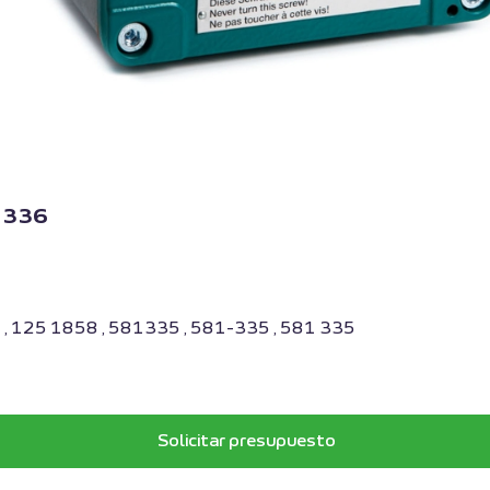
1336
 , 125 1858 , 581335 , 581-335 , 581 335
Solicitar presupuesto