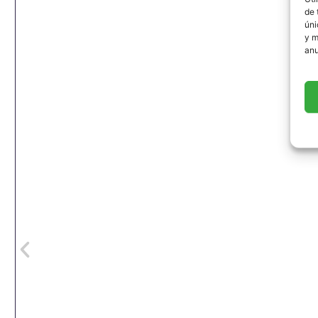
de 
úni
y m
anu