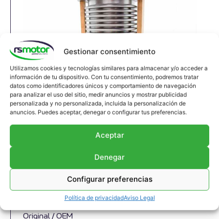
Gestionar consentimiento
Utilizamos cookies y tecnologías similares para almacenar y/o acceder a
información de tu dispositivo. Con tu consentimiento, podremos tratar
datos como identificadores únicos y comportamiento de navegación
para analizar el uso del sitio, medir anuncios y mostrar publicidad
Junta de Expansión MWM RS-
personalizada y no personalizada, incluida la personalización de
anuncios. Puedes aceptar, denegar o configurar tus preferencias.
12293789
Junta de expansión MWM RS-12293789
Aceptar
Apropiado para motores MWM y modelos TBG
616 , TCG 2016 , CG 132
Denegar
Referencia MWM: 12293789 , 1229-3789 ,
Configurar preferencias
1229 3789
Referencia predecesora MWM: 12210413 ,
Política de privacidad
Aviso Legal
1221-0413 , 1221 0413
Original / OEM