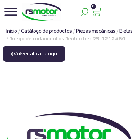
0
Inicio
/
Catálogo de productos
/
Piezas mecánicas
/
Bielas
/
Juego de rodamientos Jenbacher RS-1212460
Volver al catálogo