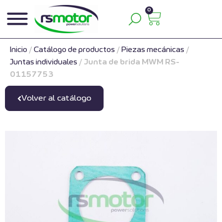
0
Inicio
/
Catálogo de productos
/
Piezas mecánicas
/
Juntas individuales
/
Junta de brida MWM RS-
01157753
Volver al catálogo