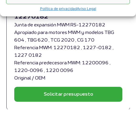
Junta de Expansión MWM RS-
Política de privacidad
Aviso Legal
12270182
Junta de expansión MWM RS-12270182
Apropiado para motores MWM y modelos TBG
604 , TBG 620 , TCG 2020 , CG 170
Referencia MWM: 12270182 , 1227-0182 ,
1227 0182
Referencia predecesora MWM: 12200096 ,
1220-0096 , 1220 0096
Original / OEM
Solicitar presupuesto