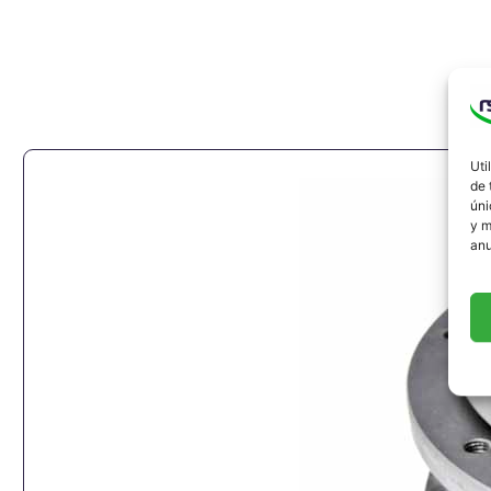
Uti
de 
úni
y m
anu