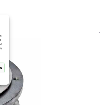
ón
s
os
de
as