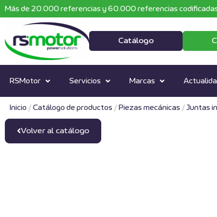
Más de 20.000 referencias y 60.000 referencias codificadas
Catálogo
C
RSMotor
Servicios
Marcas
Actualid
Inicio
/
Catálogo de productos
/
Piezas mecánicas
/
Juntas i
Volver al catálogo