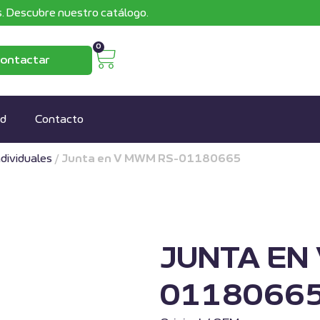
. Descubre nuestro catálogo.
0
ontactar
ad
Contacto
ndividuales
/
Junta en V MWM RS-01180665
JUNTA EN
0118066