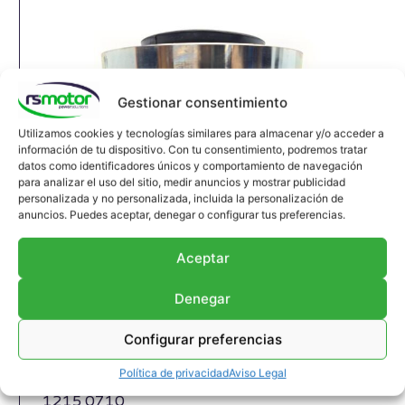
Gestionar consentimiento
Utilizamos cookies y tecnologías similares para almacenar y/o acceder a
información de tu dispositivo. Con tu consentimiento, podremos tratar
datos como identificadores únicos y comportamiento de navegación
para analizar el uso del sitio, medir anuncios y mostrar publicidad
personalizada y no personalizada, incluida la personalización de
anuncios. Puedes aceptar, denegar o configurar tus preferencias.
Aceptar
Junta de dilatación MWM RS-
12150710
Denegar
Junta de expansión MWM RS-12150710 Culata
Apropiado para motores MWM y modelos TBG
Configurar preferencias
604 , TBG 620 , TCG 2020 , CG 170
Política de privacidad
Aviso Legal
Referencia MWM: 12150710 , 1215-0710 ,
1215 0710