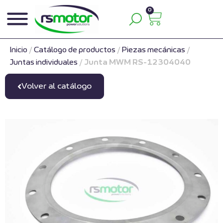
0
Inicio
/
Catálogo de productos
/
Piezas mecánicas
/
Juntas individuales
/
Junta MWM RS-12304040
Volver al catálogo