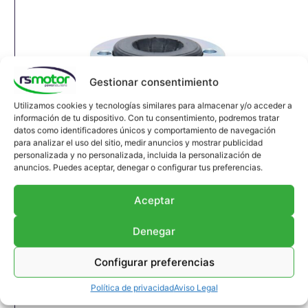
Gestionar consentimiento
Utilizamos cookies y tecnologías similares para almacenar y/o acceder a
información de tu dispositivo. Con tu consentimiento, podremos tratar
datos como identificadores únicos y comportamiento de navegación
para analizar el uso del sitio, medir anuncios y mostrar publicidad
personalizada y no personalizada, incluida la personalización de
anuncios. Puedes aceptar, denegar o configurar tus preferencias.
Aceptar
Denegar
Compensador MWM RS-12037132
Configurar preferencias
Compensador MWM RS-12037132
Apropiado para motores MWM y modelos TBG
Política de privacidad
Aviso Legal
604 , TBG 620 , TCG 2020 , CG 170