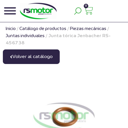
0
Inicio
/
Catálogo de productos
/
Piezas mecánicas
/
Juntas individuales
/
Junta tórica Jenbacher RS-
456738
Volver al catálogo