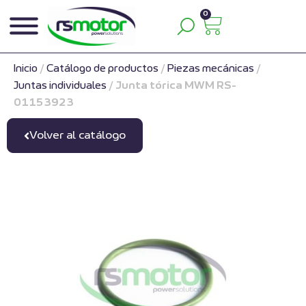
0
Inicio
/
Catálogo de productos
/
Piezas mecánicas
/
Juntas individuales
/
Junta tórica MWM RS-
01153923
Volver al catálogo