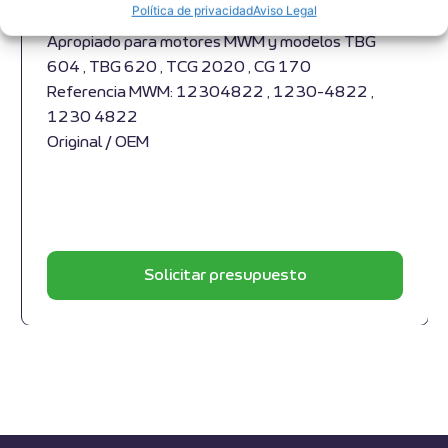
Política de privacidad
Aviso Legal
Junta de expansión MWM RS-12304822
Apropiado para motores MWM y modelos TBG
604 , TBG 620 , TCG 2020 , CG 170
Referencia MWM: 12304822 , 1230-4822 ,
1230 4822
Original / OEM
Solicitar presupuesto