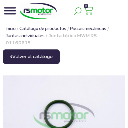
0
Inicio
/
Catálogo de productos
/
Piezas mecánicas
/
Juntas individuales
/
Junta tórica MWM RS-
01160615
Volver al catálogo