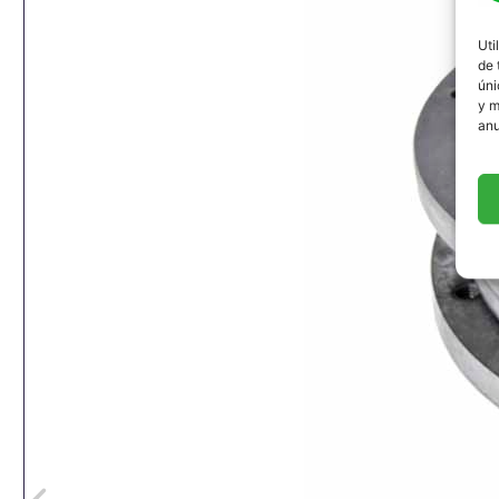
Uti
de 
úni
y m
anu