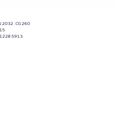
G 2032 , CG 260
215
, 1228 5913