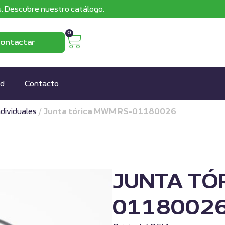
. Descubre nuestro catálogo.
0
ontactar
ad
Contacto
ndividuales
/
Junta tórica MWM RS-01180026
JUNTA TÓ
0118002