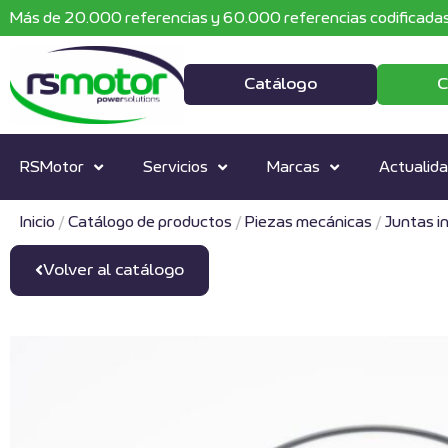
Más de 20.000 referencias y 60.000 referencias codificadas
Catálogo
C
RSMotor
Servicios
Marcas
Actualid
Inicio
/
Catálogo de productos
/
Piezas mecánicas
/
Juntas i
Volver al catálogo