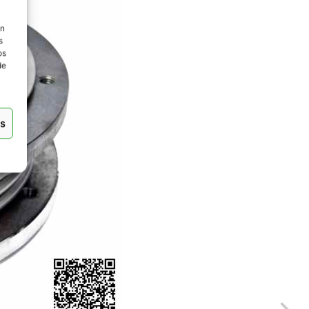
ón
s
os
de
as