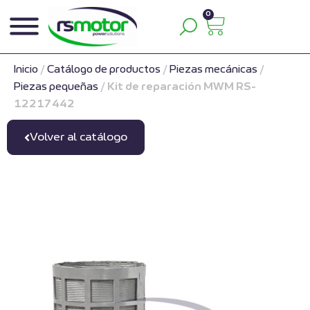
0
Inicio
/
Catálogo de productos
/
Piezas mecánicas
/
Piezas pequeñas
/
Kit de reparación MWM RS-
12217442
Volver al catálogo