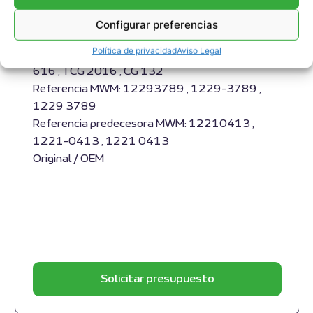
12293789
Configurar preferencias
Junta de expansión MWM RS-12293789
Política de privacidad
Aviso Legal
Apropiado para motores MWM y modelos TBG
616 , TCG 2016 , CG 132
Referencia MWM: 12293789 , 1229-3789 ,
1229 3789
Referencia predecesora MWM: 12210413 ,
1221-0413 , 1221 0413
Original / OEM
Solicitar presupuesto