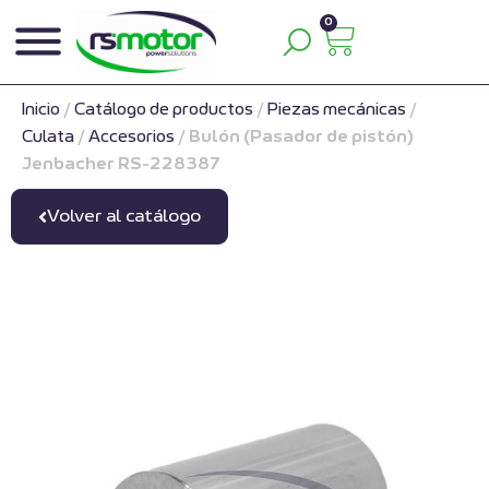
0
Inicio
/
Catálogo de productos
/
Piezas mecánicas
/
Culata
/
Accesorios
/
Bulón (Pasador de pistón)
Jenbacher RS-228387
Volver al catálogo