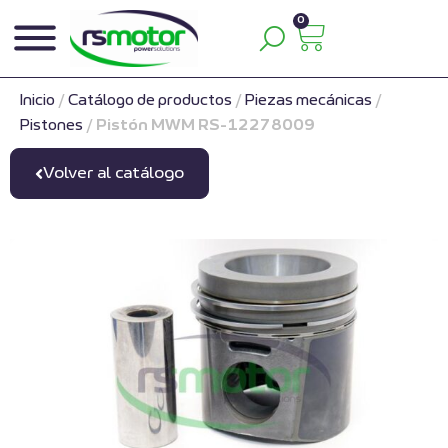
0
Inicio
/
Catálogo de productos
/
Piezas mecánicas
/
Pistones
/
Pistón MWM RS-12278009
Volver al catálogo