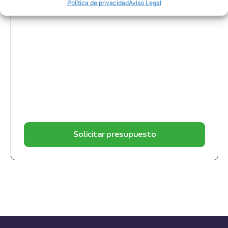
MWM: 12157944 ; 1215-7944 ; 1215 7944
Política de privacidad
Aviso Legal
Solicitar presupuesto