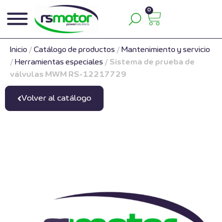
0
Inicio
/
Catálogo de productos
/
Mantenimiento y servicio
/
Herramientas especiales
/
Sistema de prueba de
válvulas MWM RS-12217729
Volver al catálogo