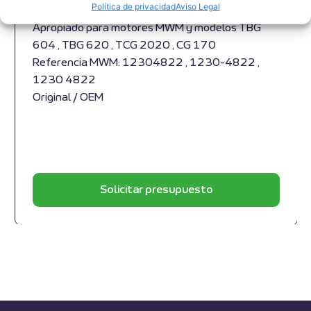
Política de privacidad
Aviso Legal
Junta de expansión MWM RS-12304822
Apropiado para motores MWM y modelos TBG
604 , TBG 620 , TCG 2020 , CG 170
Referencia MWM: 12304822 , 1230-4822 ,
1230 4822
Original / OEM
Solicitar presupuesto