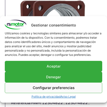
Gestionar consentimiento
Utilizamos cookies y tecnologías similares para almacenar y/o acceder a
información de tu dispositivo. Con tu consentimiento, podremos tratar
datos como identificadores únicos y comportamiento de navegación
para analizar el uso del sitio, medir anuncios y mostrar publicidad
personalizada y no personalizada, incluida la personalización de
anuncios. Puedes aceptar, denegar o configurar tus preferencias.
Aceptar
Denegar
Compensador MWM RS-12304822
Junta de expansión MWM RS-12304822
Configurar preferencias
Apropiado para motores MWM y modelos TBG
Política de privacidad
Aviso Legal
604 , TBG 620 , TCG 2020 , CG 170
Referencia MWM: 12304822 , 1230-4822 ,