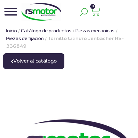
0
Inicio
/
Catálogo de productos
/
Piezas mecánicas
/
Piezas de fijación
/
Tornillo Cilindro Jenbacher RS-
336849
Volver al catálogo