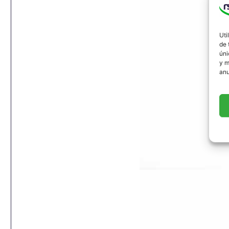
Uti
de 
úni
y m
anu