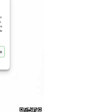
ón
s
os
de
as