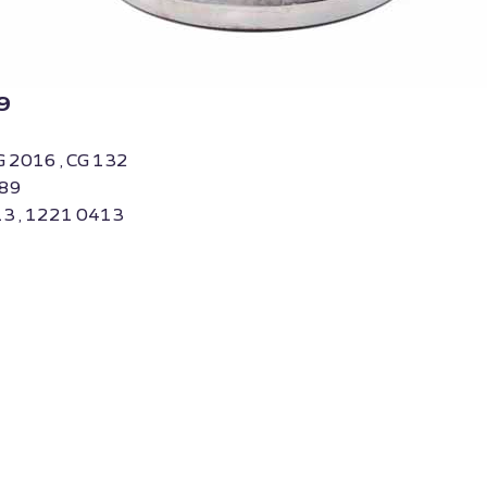
9
G 2016 , CG 132
789
13 , 1221 0413