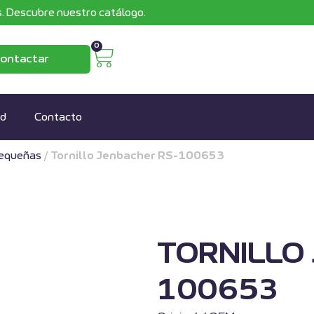
. Descubre nuestro catálogo.
0
ontactar
ad
Contacto
pequeñas
/
Tornillo Jenbacher RS-100653
TORNILLO
100653