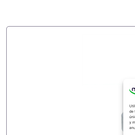
Uti
de 
úni
y m
anu