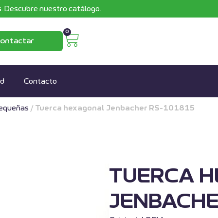
. Descubre nuestro catálogo.
0
ontactar
ad
Contacto
pequeñas
/
Tuerca hexagonal Jenbacher RS-101815
TUERCA 
JENBACHE