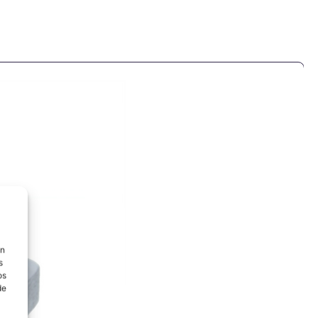
ón
s
os
de