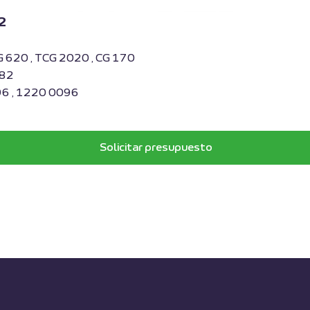
2
G 620 , TCG 2020 , CG 170
182
96 , 1220 0096
Solicitar presupuesto