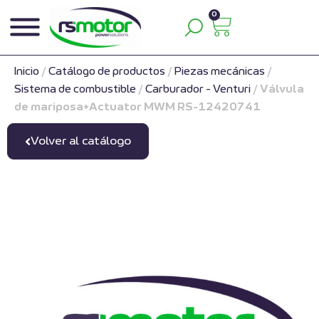
0
Inicio
/
Catálogo de productos
/
Piezas mecánicas
/
Sistema de combustible
/
Carburador - Venturi
/
Válvula
de mariposa+Actuator MWM RS-12420741
Volver al catálogo