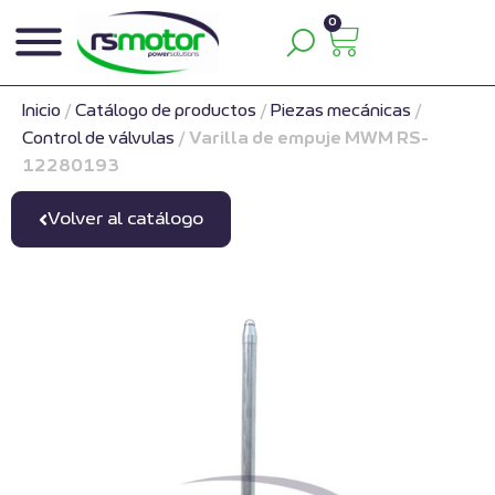
0
Inicio
/
Catálogo de productos
/
Piezas mecánicas
/
Control de válvulas
/
Varilla de empuje MWM RS-
12280193
Volver al catálogo