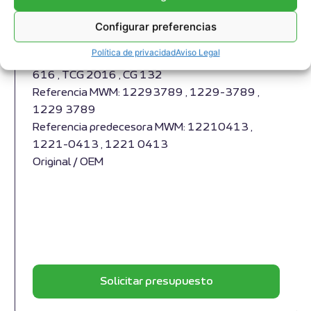
Junta de Expansión MWM RS-
12293789
Configurar preferencias
Junta de expansión MWM RS-12293789
Política de privacidad
Aviso Legal
Apropiado para motores MWM y modelos TBG
616 , TCG 2016 , CG 132
Referencia MWM: 12293789 , 1229-3789 ,
1229 3789
Referencia predecesora MWM: 12210413 ,
1221-0413 , 1221 0413
Original / OEM
Solicitar presupuesto