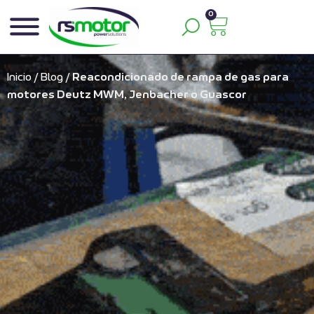
0
Inicio
/
Blog
/
Reacondicionado de rampa de gas para
motores Deutz MWM, Jenbacher o Guascor