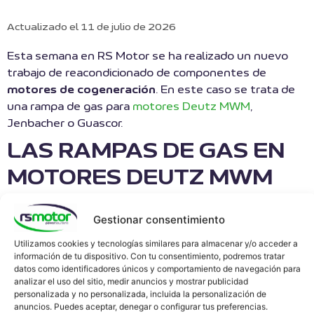
Actualizado el 11 de julio de 2026
Esta semana en RS Motor se ha realizado un nuevo
trabajo de reacondicionado de componentes de
motores de cogeneración
. En este caso se trata de
una rampa de gas para
motores Deutz MWM
,
Jenbacher o Guascor.
LAS RAMPAS DE GAS EN
MOTORES DEUTZ MWM
Las rampas de gas son una serie de componentes que
Gestionar consentimiento
tratan el gas y lo adecuan para su consumo en el
Utilizamos cookies y tecnologías similares para almacenar y/o acceder a
motor
, además cumplen con funciones de seguridad.
información de tu dispositivo. Con tu consentimiento, podremos tratar
Las unidades de control y seguridad del sistema de
datos como identificadores únicos y comportamiento de navegación para
control de gas aseguran un suministro de gas seguro
analizar el uso del sitio, medir anuncios y mostrar publicidad
personalizada y no personalizada, incluida la personalización de
y libre de peligros para el motor. El regulador de
anuncios. Puedes aceptar, denegar o configurar tus preferencias.
presión de gas ajusta la presión del gas en el lado de