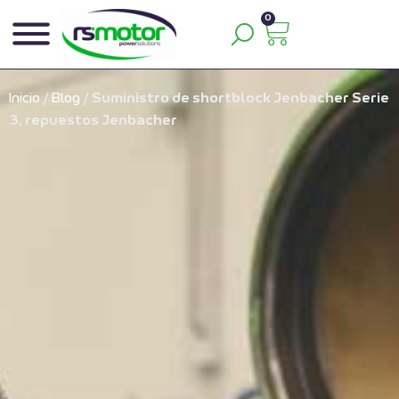
0
Inicio
/
Blog
/
Suministro de shortblock Jenbacher Serie
3, repuestos Jenbacher