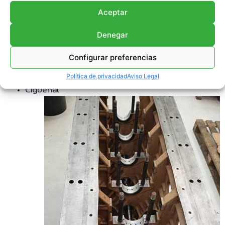
para garantizar que este motor cumpla con las
Aceptar
expectativas y necesidades específicas de nuestro
cliente. Nos enorgullece decir que hemos superado
Denegar
sus solicitudes con éxito y estamos encantados de
haber brindado una solución efectiva a sus
Configurar preferencias
necesidades. El motor enviado incluye los siguientes
Política de privacidad
Aviso Legal
componentes:
Cigüeñal