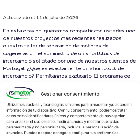
Actualizado el 11 de julio de 2026
En esta ocasión, queremos compartir con ustedes uno
de nuestros proyectos más recientes realizados
nuestro taller de reparación de motores de
cogeneración, el suministro de un shortblock de
intercambio solicitado por uno de nuestros clientes de
Portugal. ¿Qué es exactamente un shortblock de
intercambio? Permítannos explicarlo. El programa de
intercambio “shortblock / longblock” o motor
completo de «
RS Motor
», está especialmente
Gestionar consentimiento
diseñado para agilizar y optimizar el tiempo de
Utilizamos cookies y tecnologías similares para almacenar y/o acceder a
inactividad de las plantas de energía, ahorrándole el
información de tu dispositivo. Con tu consentimiento, podremos tratar
elevado coste asociado a esta. En este caso particular,
datos como identificadores únicos y comportamiento de navegación
nos encontramos trabajando en un motor Jenbacher
para analizar el uso del sitio, medir anuncios y mostrar publicidad
personalizada y no personalizada, incluida la personalización de
312. Nuestro equipo de expertos en
RS Motor
ha
anuncios. Puedes aceptar, denegar o configurar tus preferencias.
llevado a cabo todos los procesos y tareas necesarios