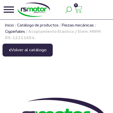
0
Inicio
/
Catálogo de productos
/
Piezas mecánicas
/
Cigüeñales
/
Acoplamiento Elástico / Elem. MWM
RS-12211654
Volver al catálogo