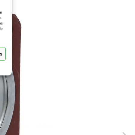
ón
s
os
de
as