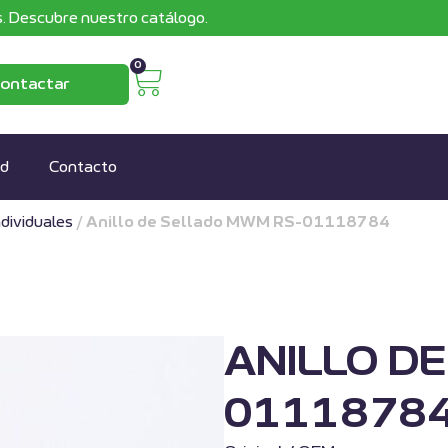
. Descubre nuestro catálogo.
0
ontactar
ad
Contacto
ndividuales
/
Anillo de Sellado MWM RS-01118784
ANILLO D
0111878