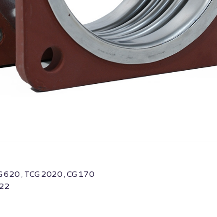
G 620 , TCG 2020 , CG 170
822