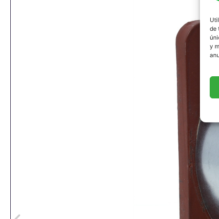
Uti
de 
úni
y m
anu