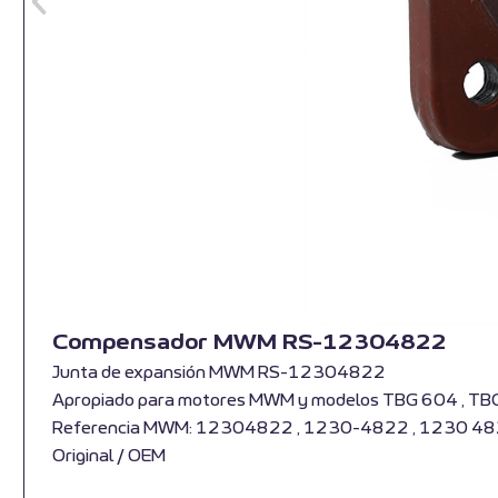
Compensador MWM RS-12304822
Junta de expansión MWM RS-12304822
Apropiado para motores MWM y modelos TBG 604 , TB
Referencia MWM: 12304822 , 1230-4822 , 1230 4
Original / OEM