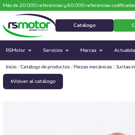
Más de 20.000 referencias y 60.000 referencias codificadas
Catálogo
C
RSMotor
Servicios
Marcas
Actualid
Inicio
/
Catálogo de productos
/
Piezas mecánicas
/
Juntas i
Volver al catálogo