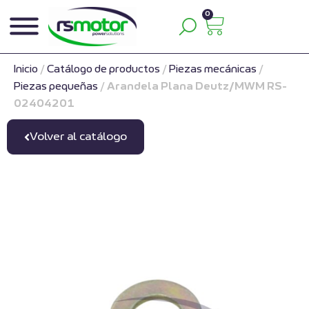
0
Inicio
/
Catálogo de productos
/
Piezas mecánicas
/
Piezas pequeñas
/
Arandela Plana Deutz/MWM RS-
02404201
Volver al catálogo