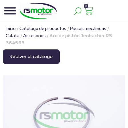
0
Inicio
/
Catálogo de productos
/
Piezas mecánicas
/
Culata
/
Accesorios
/
Aro de pistón Jenbacher RS-
364563
Volver al catálogo