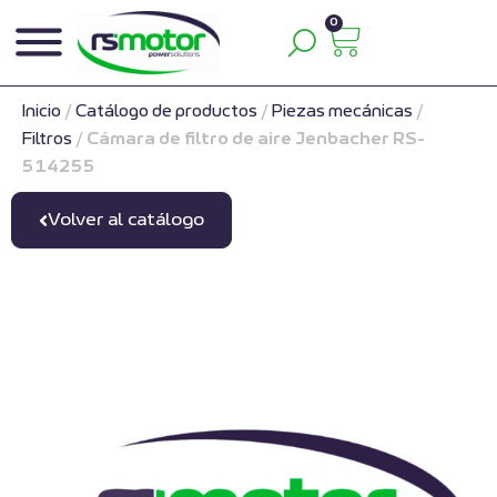
0
Inicio
/
Catálogo de productos
/
Piezas mecánicas
/
Filtros
/
Cámara de filtro de aire Jenbacher RS-
514255
Volver al catálogo