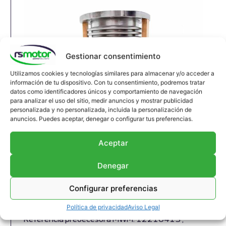
Gestionar consentimiento
Utilizamos cookies y tecnologías similares para almacenar y/o acceder a
información de tu dispositivo. Con tu consentimiento, podremos tratar
datos como identificadores únicos y comportamiento de navegación
para analizar el uso del sitio, medir anuncios y mostrar publicidad
personalizada y no personalizada, incluida la personalización de
anuncios. Puedes aceptar, denegar o configurar tus preferencias.
Junta de Expansión MWM RS-
12293789
Aceptar
Junta de expansión MWM RS-12293789
Denegar
Apropiado para motores MWM y modelos TBG
616 , TCG 2016 , CG 132
Configurar preferencias
Referencia MWM: 12293789 , 1229-3789 ,
1229 3789
Política de privacidad
Aviso Legal
Referencia predecesora MWM: 12210413 ,