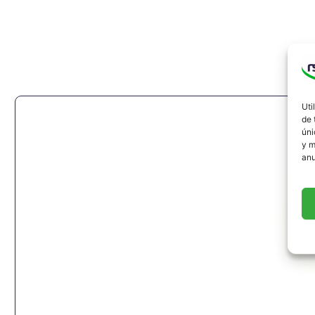
Uti
de 
úni
y m
anu