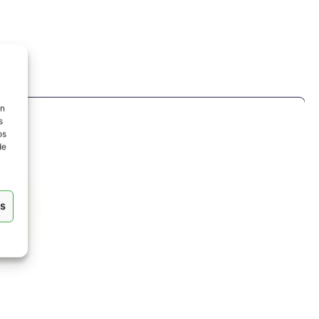
ón
s
os
de
as