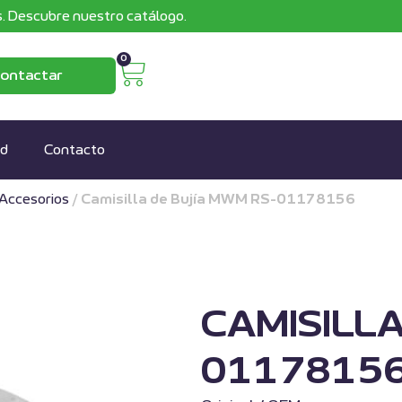
. Descubre nuestro catálogo.
0
ontactar
ad
Contacto
Accesorios
/
Camisilla de Bujía MWM RS-01178156
CAMISILLA
0117815