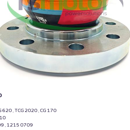
0
G 620 , TCG 2020 , CG 170
710
09 , 1215 0709