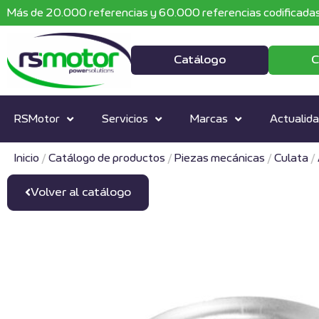
Más de 20.000 referencias y 60.000 referencias codificadas
Catálogo
C
RSMotor
Servicios
Marcas
Actualid
Inicio
/
Catálogo de productos
/
Piezas mecánicas
/
Culata
/
Volver al catálogo