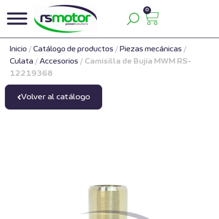
0
Inicio
/
Catálogo de productos
/
Piezas mecánicas
/
Culata
/
Accesorios
/
Camisilla de Bujía MWM RS-
12219368
Volver al catálogo