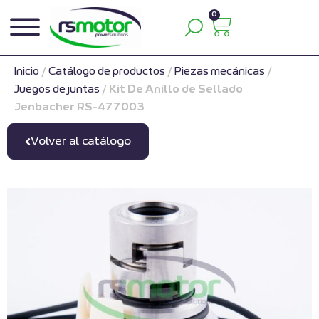
0
Inicio
/
Catálogo de productos
/
Piezas mecánicas
/
Juegos de juntas
/
Kit De Anillo de Sellado
Jenbacher RS-477003
Volver al catálogo