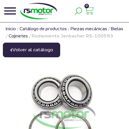
0
Inicio
/
Catálogo de productos
/
Piezas mecánicas
/
Bielas
/
Cojinetes
/
Rodamiento Jenbacher RS-100593
Volver al catálogo