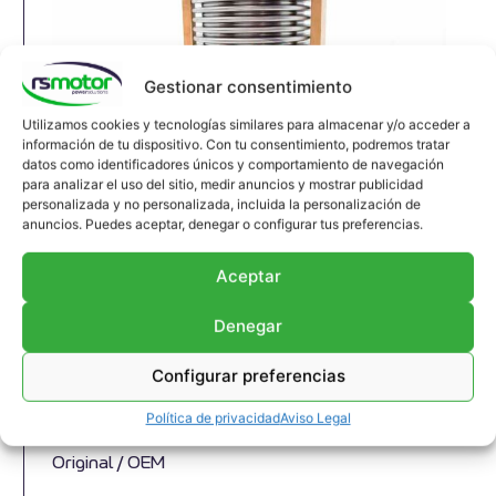
Gestionar consentimiento
Utilizamos cookies y tecnologías similares para almacenar y/o acceder a
información de tu dispositivo. Con tu consentimiento, podremos tratar
datos como identificadores únicos y comportamiento de navegación
para analizar el uso del sitio, medir anuncios y mostrar publicidad
Junta de Expansión MWM RS-
personalizada y no personalizada, incluida la personalización de
anuncios. Puedes aceptar, denegar o configurar tus preferencias.
12293789
Junta de expansión MWM RS-12293789
Aceptar
Apropiado para motores MWM y modelos TBG
Denegar
616 , TCG 2016 , CG 132
Referencia MWM: 12293789 , 1229-3789 ,
Configurar preferencias
1229 3789
Referencia predecesora MWM: 12210413 ,
Política de privacidad
Aviso Legal
1221-0413 , 1221 0413
Original / OEM