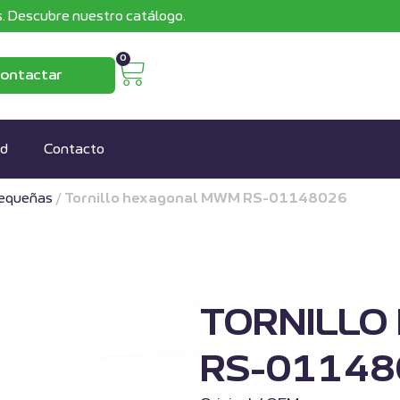
. Descubre nuestro catálogo.
0
ontactar
ad
Contacto
pequeñas
/
Tornillo hexagonal MWM RS-01148026
TORNILL
RS-01148