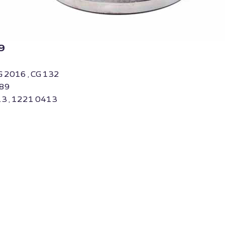
9
G 2016 , CG 132
789
13 , 1221 0413