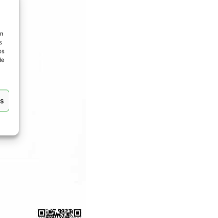
ón
s
os
de
as