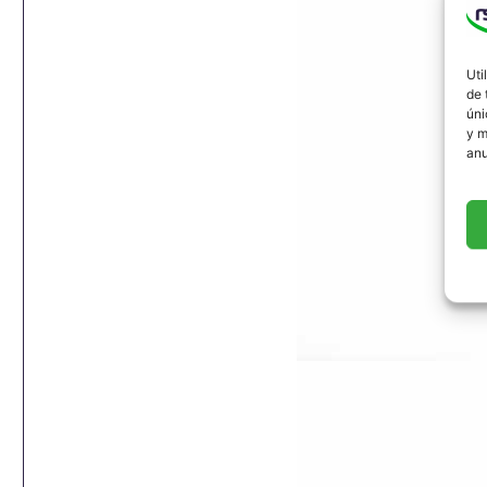
Uti
de 
úni
y m
anu