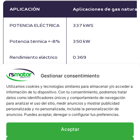
APLICACIÓN
Aplicaciones de gas natura
POTENCIA ELÉCTRICA
337 kWS
Potencia térmica +-8%
350 kW
Rendimiento eléctrico
0.369
Rendimiento térmico
0.484
Gestionar consentimiento
Utilizamos cookies y tecnologías similares para almacenar y/o acceder a
Concentración
5% concentración de oxígeno 
información de tu dispositivo. Con tu consentimiento, podremos tratar
datos como identificadores únicos y comportamiento de navegación
para analizar el uso del sitio, medir anuncios y mostrar publicidad
personalizada y no personalizada, incluida la personalización de
anuncios. Puedes aceptar, denegar o configurar tus preferencias.
ELEMENTOS CONSUMIBLES
Referencia
Aceptar
Filtro de aceite DEUTZ TBG616V8
RS-12128936