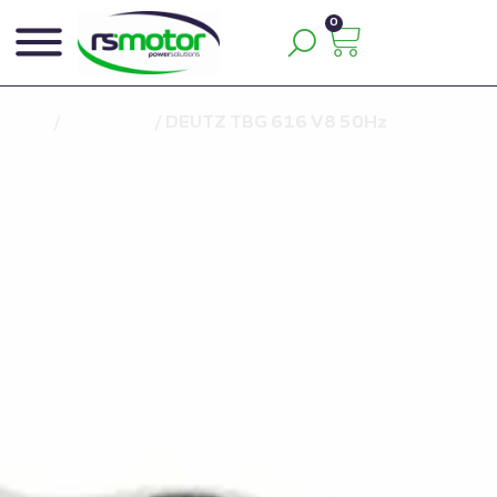
0
Inicio
/
Repuestos
/
DEUTZ TBG 616 V8 50Hz